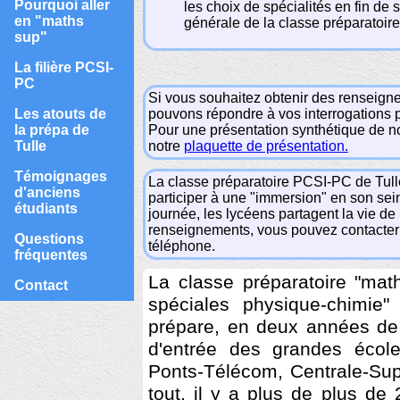
Pourquoi aller
les choix de spécialités en fin de
en "maths
générale de la classe préparatoir
sup"
La filière PCSI-
PC
Si vous souhaitez obtenir des renseign
Les atouts de
pouvons répondre à vos interrogations p
la prépa de
Pour une présentation synthétique de no
Tulle
notre
plaquette de présentation.
Témoignages
La classe préparatoire PCSI-PC de Tull
d'anciens
participer à une "immersion" en son se
étudiants
journée, les lycéens partagent la vie d
renseignements, vous pouvez contacter l
Questions
téléphone.
fréquentes
La classe préparatoire "ma
Contact
spéciales physique-chimie
prépare, en deux années de 
d'entrée des grandes école
Ponts-Télécom, Centrale-Su
tout, il y a plus de plus de